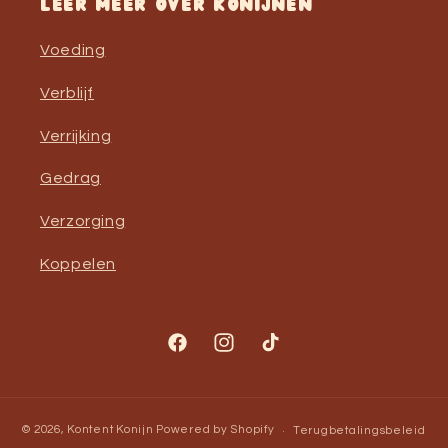
Leer meer over konijnen
Voeding
Verblijf
Verrijking
Gedrag
Verzorging
Koppelen
Facebook
Instagram
TikTok
© 2026,
Kontent Konijn
Powered by Shopify
Terugbetalingsbeleid