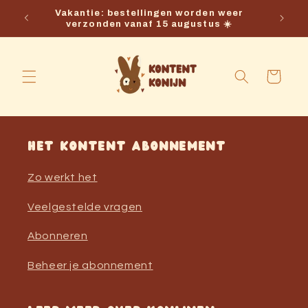
Meteen naar
Vakantie: bestellingen worden weer
Gra
de content
verzonden vanaf 15 augustus ☀️
Winkelwagen
Het Kontent abonnement
Zo werkt het
Veelgestelde vragen
Abonneren
Beheer je abonnement